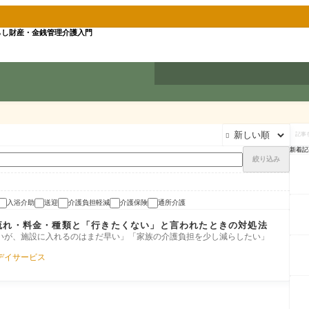
らし
財産・金銭管理
介護入門
記

事
を
新着記
検
絞り込み
索
入浴介助
送迎
介護負担軽減
介護保険
通所介護
流れ・料金・種類と「行きたくない」と言われたときの対処法
いが、施設に入れるのはまだ早い」「家族の介護負担を少し減らしたい」
デイサービス