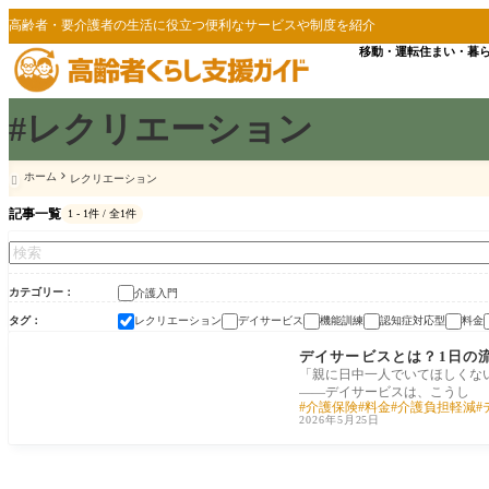
高齢者・要介護者の生活に役立つ便利なサービスや制度を紹介
移動・運転
住まい・暮
#レクリエーション
ホーム
レクリエーション

記事一覧
1 - 1件 / 全1件
カテゴリー
介護入門
タグ
レクリエーション
デイサービス
機能訓練
認知症対応型
料金
介護入門
デイサービスとは？1日の
「親に日中一人でいてほしくな
——デイサービスは、こうし
介護保険
料金
介護負担軽減
2026年5月25日