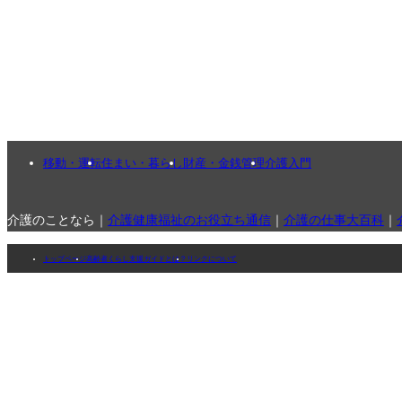
移動・運転
住まい・暮らし
財産・金銭管理
介護入門
介護のことなら｜
介護健康福祉のお役立ち通信
｜
介護の仕事大百科
｜
トップページ
高齢者くらし支援ガイドとは？
リンクについて