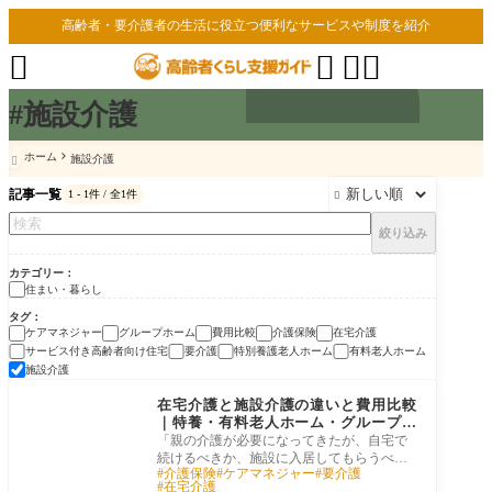
高齢者・要介護者の生活に役立つ便利なサービスや制度を紹介




#施設介護
ホーム
施設介護

記事一覧
1 - 1件 / 全1件

絞り込み
カテゴリー
住まい・暮らし
タグ
ケアマネジャー
グループホーム
費用比較
介護保険
在宅介護
サービス付き高齢者向け住宅
要介護
特別養護老人ホーム
有料老人ホーム
施設介護
住まい・暮らし
在宅介護と施設介護の違いと費用比較
｜特養・有料老人ホーム・グループホ
ームの選び方
「親の介護が必要になってきたが、自宅で
続けるべきか、施設に入居してもらうべき
介護保険
ケアマネジャー
要介護
か」——この判断は、多くの家族が直面す
在宅介護