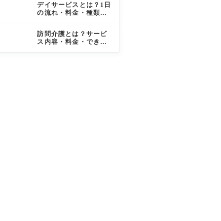
デイサービスとは？1日
の流れ・料金・種類と
「行きたくない」と言
われたときの対処法
訪問介護とは？サービ
ス内容・料金・できな
いことを家族向けにわ
かりやすく解説