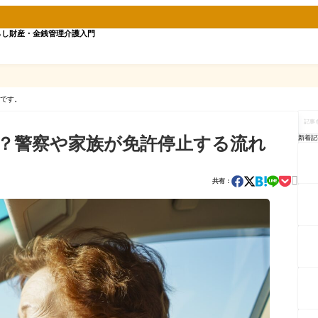
らし
財産・金銭管理
介護入門
です。
記
事
を
新着記
？警察や家族が免許停止する流れ
検
索

共有：