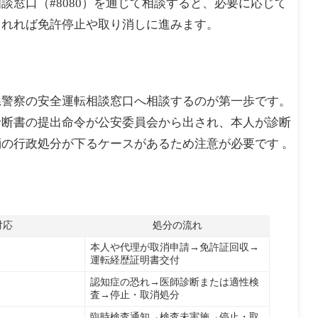
窓口（#8080）を通じて相談すると、必要に応じて
されれば免許停止や取り消しに進みます。
県警察の安全運転相談窓口へ相談するのが第一歩です。
診断書の提出命令が公安委員会から出され、本人が診断
の行政処分が下るケースがあるため注意が必要です 。
対応
処分の流れ
本人や代理が取消申請→免許証回収→
運転経歴証明書交付
認知症の恐れ→医師診断または適性検
査→停止・取消処分
臨時検査通知→検査未実施→停止・取