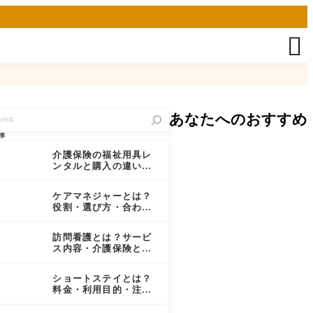

あなたへのおすすめ
事
介護保険の福祉用具レ
ンタルと購入の違い｜
対象品目・費用・2024
年からの選択制をわか
ケアマネジャーとは？
りやすく解説
役割・選び方・合わな
いときの変更方法を家
族向けに解説
訪問看護とは？サービ
ス内容・介護保険と医
療保険の違い・料金を
わかりやすく解説
ショートステイとは？
料金・利用目的・注意
点を家族向けにわかり
やすく解説