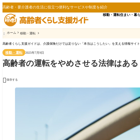
高齢者・要介護者の生活に役立つ便利なサービスや制度を紹介
移動・運転
住まい・暮
ホーム
移動・運転

高齢者くらし支援ガイドは、介護保険だけでは足りない「本当はこうしたい」を支える情報サイト
移動・運転
2025年7月9日
高齢者の運転をやめさせる法律はある

保存する