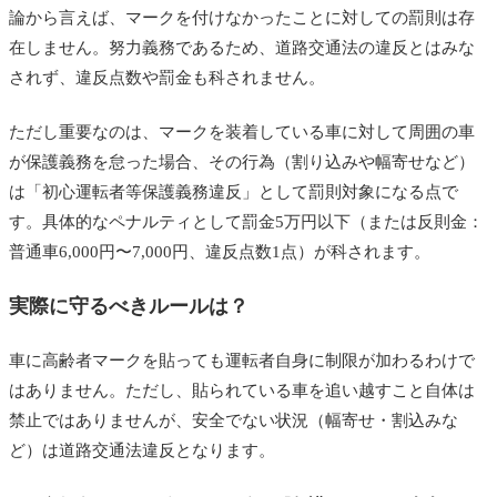
論から言えば、マークを付けなかったことに対しての罰則は存
在しません。努力義務であるため、道路交通法の違反とはみな
されず、違反点数や罰金も科されません。
ただし重要なのは、マークを装着している車に対して周囲の車
が保護義務を怠った場合、その行為（割り込みや幅寄せなど）
は「初心運転者等保護義務違反」として罰則対象になる点で
す。具体的なペナルティとして罰金5万円以下（または反則金：
普通車6,000円〜7,000円、違反点数1点）が科されます。
実際に守るべきルールは？
車に高齢者マークを貼っても運転者自身に制限が加わるわけで
はありません。ただし、貼られている車を追い越すこと自体は
禁止ではありませんが、安全でない状況（幅寄せ・割込みな
ど）は道路交通法違反となります。