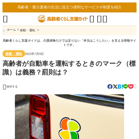
高齢者・要介護者の生活に役立つ便利なサービスや制度を紹介




ホーム
移動・運転

高齢者くらし支援ガイドは、介護保険だけでは足りない「本当はこうしたい」を支える情報サイ
トです。
移動・運転
2025年7月9日
高齢者が自動車を運転するときのマーク（標
識）は義務？罰則は？


保存する