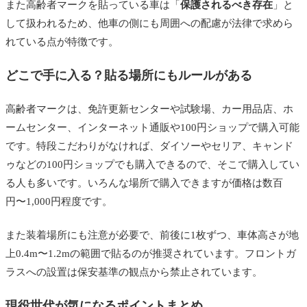
また高齢者マークを貼っている車は「
保護されるべき存在
」と
して扱われるため、他車の側にも周囲への配慮が法律で求めら
れている点が特徴です。
どこで手に入る？貼る場所にもルールがある
高齢者マークは、免許更新センターや試験場、カー用品店、ホ
ームセンター、インターネット通販や100円ショップで購入可能
です。特段こだわりがなければ、ダイソーやセリア、キャンド
ゥなどの100円ショップでも購入できるので、そこで購入してい
る人も多いです。いろんな場所で購入できますが価格は数百
円〜1,000円程度です。
また装着場所にも注意が必要で、前後に1枚ずつ、車体高さが地
上0.4m〜1.2mの範囲で貼るのが推奨されています。フロントガ
ラスへの設置は保安基準の観点から禁止されています。
現役世代が気になるポイントまとめ