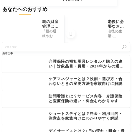
あなたへのおすすめ
親の財産
老後に必
管理はい
要なお金
つ始める
シュミレ
「親の通
老後の生

べきか、
ーショ
帳やお金
活に、い
口座凍結
ン、独身
のこと
ったいい
記
になる前
一人暮ら
は、まだ
くらお金
事
に家族が
しと夫婦
本人に任
が必要な
を
新着記事
知ってお
の場合
せておけ
のか。年
検
くべきこ
ばいい」
金だけで
索
介護保険の福祉用具レンタルと購入の違
と
——そう
暮らして
い｜対象品目・費用・2024年からの選択
思ってい
いけるの
制をわかりやすく解説
るうち
か、貯蓄
に、突然
はいくら
ケアマネジャーとは？役割・選び方・合
銀行口座
あれば安
わないときの変更方法を家族向けに解説
が凍結さ
心なの
れてしま
か、漠然
訪問看護とは？サービス内容・介護保険
った。そ
とした不
と医療保険の違い・料金をわかりやすく
んな
安
解説
ショートステイとは？料金・利用目的・
注意点を家族向けにわかりやすく解説
デイサービスとは？1日の流れ・料金・種