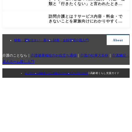
類と「行きたくない」と言われたときの
対処法
訪問介護とは？サービス内容・料金・で
きないことを家族向けにわかりやすく解
説
移動・運転
住まい・暮らし
財産・金銭管理
介護入門
About
介護のことなら｜
介護健康福祉のお役立ち通信
｜
介護の仕事大百科
｜
介護施設・
老人ホーム探し入門

高齢者くらし支援ガイド
トップページ
高齢者くらし支援ガイドとは？
リンクについて