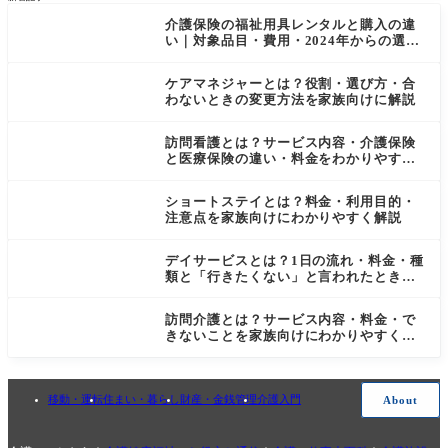
知ってお
に、「そ
せておけ
検
くべきこ
ろそろ運
ばいい」
索
介護保険の福祉用具レンタルと購入の違
と
転をやめ
——そう
い｜対象品目・費用・2024年からの選択
たほうが
思ってい
制をわかりやすく解説
いいので
るうち
は」と感
に、突然
ケアマネジャーとは？役割・選び方・合
じる家族
銀行口座
わないときの変更方法を家族向けに解説
は少なく
が凍結さ
ありませ
れてしま
訪問看護とは？サービス内容・介護保険
ん。一方
った。そ
と医療保険の違い・料金をわかりやすく
んな
解説
ショートステイとは？料金・利用目的・
注意点を家族向けにわかりやすく解説
デイサービスとは？1日の流れ・料金・種
類と「行きたくない」と言われたときの
対処法
訪問介護とは？サービス内容・料金・で
きないことを家族向けにわかりやすく解
説
移動・運転
住まい・暮らし
財産・金銭管理
介護入門
About