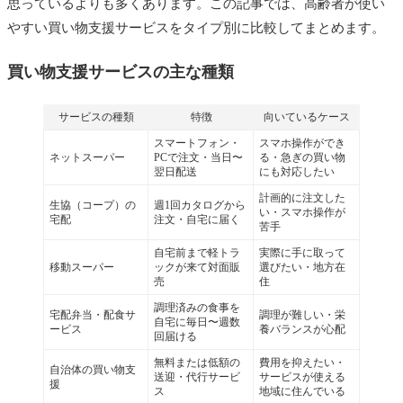
思っているよりも多くあります。この記事では、高齢者が使い
やすい買い物支援サービスをタイプ別に比較してまとめます。
買い物支援サービスの主な種類
サービスの種類
特徴
向いているケース
スマートフォン・
スマホ操作ができ
ネットスーパー
PCで注文・当日〜
る・急ぎの買い物
翌日配送
にも対応したい
計画的に注文した
生協（コープ）の
週1回カタログから
い・スマホ操作が
宅配
注文・自宅に届く
苦手
自宅前まで軽トラ
実際に手に取って
移動スーパー
ックが来て対面販
選びたい・地方在
売
住
調理済みの食事を
宅配弁当・配食サ
調理が難しい・栄
自宅に毎日〜週数
ービス
養バランスが心配
回届ける
無料または低額の
費用を抑えたい・
自治体の買い物支
送迎・代行サービ
サービスが使える
援
ス
地域に住んでいる