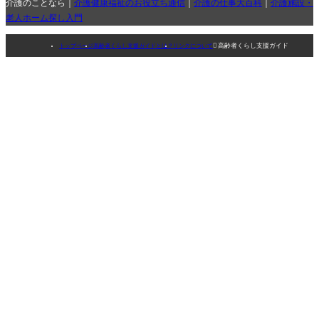
介護のことなら｜
介護健康福祉のお役立ち通信
｜
介護の仕事大百科
｜
介護施設・
老人ホーム探し入門

高齢者くらし支援ガイド
トップページ
高齢者くらし支援ガイドとは？
リンクについて