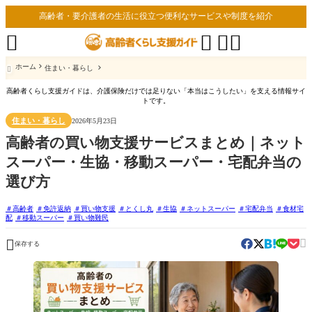
高齢者・要介護者の生活に役立つ便利なサービスや制度を紹介




ホーム
住まい・暮らし

高齢者くらし支援ガイドは、介護保険だけでは足りない「本当はこうしたい」を支える情報サイ
トです。
住まい・暮らし
2026年5月23日
高齢者の買い物支援サービスまとめ｜ネット
スーパー・生協・移動スーパー・宅配弁当の
選び方
高齢者
免許返納
買い物支援
とくし丸
生協
ネットスーパー
宅配弁当
食材宅
配
移動スーパー
買い物難民


保存する