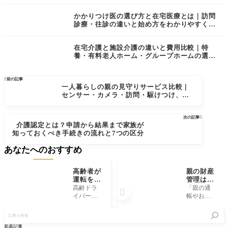
選び方
かかりつけ医の選び方と在宅医療とは｜訪問
診療・往診の違いと始め方をわかりやすく解
説
在宅介護と施設介護の違いと費用比較｜特
養・有料老人ホーム・グループホームの選び
方

前の記事
一人暮らしの親の見守りサービス比較｜
センサー・カメラ・訪問・駆けつけ、タ
イプ別の選び方
次の記事

介護認定とは？申請から結果まで家族が
知っておくべき手続きの流れと7つの区分
あなたへのおすすめ
高齢者が
親の財産
運転をや
管理はい
めない理
つ始める
高齢ドラ
「親の通

由とは？
べきか、
イバーに
帳やお金
口座凍結
よる事故
のこと
記
になる前
が報道さ
は、まだ
事
に家族が
れるたび
本人に任
を
新着記事